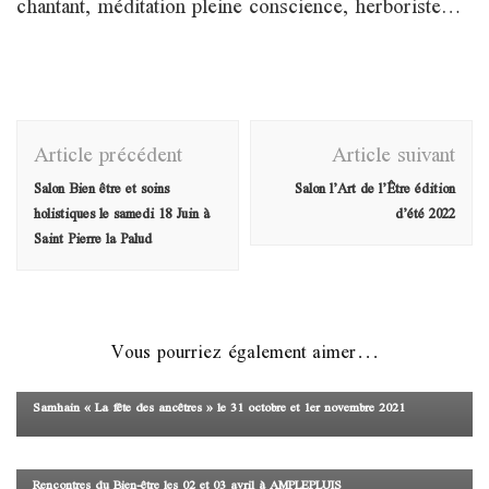
chantant, méditation pleine conscience, herboriste…
Bugey
Navigation
Article précédent
Article suivant
d'article
Salon Bien être et soins
Salon l’Art de l’Être édition
holistiques le samedi 18 Juin à
d’été 2022
Saint Pierre la Palud
Vous pourriez également aimer...
Salon
Samhain « La fête des ancêtres » le 31 octobre et 1er novembre 2021
Salon
Rencontres du Bien-être les 02 et 03 avril à AMPLEPLUIS