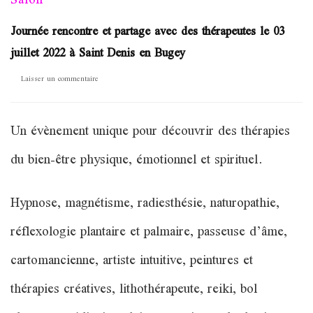
Salon
Journée rencontre et partage avec des thérapeutes le 03
juillet 2022 à Saint Denis en Bugey
sur
Laisser un commentaire
Journée
rencontre
et
Un évènement unique pour découvrir des thérapies
partage
avec
du bien-être physique, émotionnel et spirituel.
des
thérapeutes
le
Hypnose, magnétisme, radiesthésie, naturopathie,
03
juillet
réflexologie plantaire et palmaire, passeuse d’âme,
2022
cartomancienne, artiste intuitive, peintures et
à
Saint
thérapies créatives, lithothérapeute, reiki, bol
Denis
en