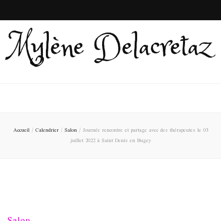
Mylène Delacretaz
Accueil
/
Calendrier
/
Salon
/
Journée rencontre et partage avec des thérapeutes le 03
juillet 2022 à Saint Denis en Bugey