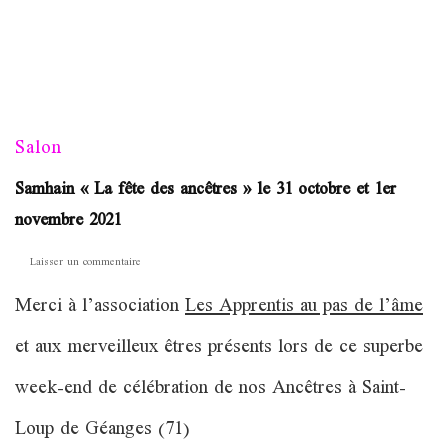
Salon
Samhain « La fête des ancêtres » le 31 octobre et 1er
novembre 2021
sur
Laisser un commentaire
Samhain
Merci à l’association
Les Apprentis au pas de l’âme
« La
fête
et aux merveilleux êtres présents lors de ce superbe
des
ancêtres »
week-end de célébration de nos Ancêtres à Saint-
le
31
Loup de Géanges (71)
octobre