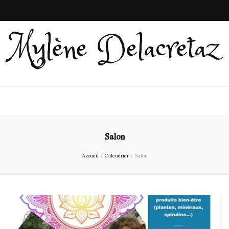
Mylène Delacretaz
Salon
Accueil
/
Calendrier
/
Salon