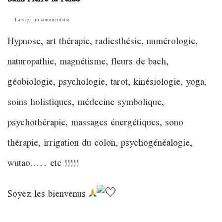
sur
Laisser un commentaire
Salon
Hypnose, art thérapie, radiesthésie, numérologie,
Bien
être
naturopathie, magnétisme, fleurs de bach,
et
soins
géobiologie, psychologie, tarot, kinésiologie, yoga,
holistiques
le
soins holistiques, médecine symbolique,
samedi
18
psychothérapie, massages énergétiques, sono
Juin
à
thérapie, irrigation du colon, psychogénéalogie,
Saint
Pierre
wutao….. etc !!!!!
la
Palud
Soyez les bienvenus