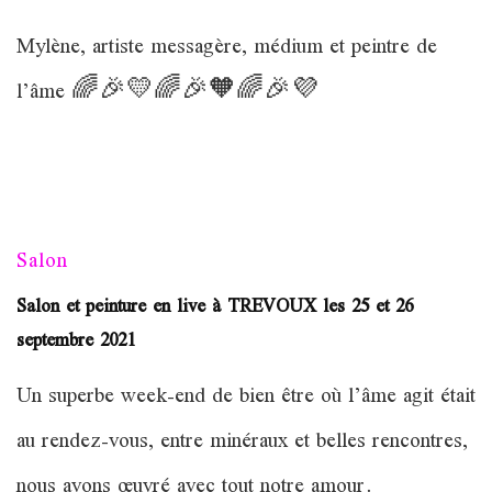
et
1er
Mylène, artiste messagère, médium et peintre de
novembre
2021
l’âme 🌈🎉💛🌈🎉🧡🌈🎉💜
Salon
Salon et peinture en live à TREVOUX les 25 et 26
septembre 2021
Un superbe week-end de bien être où l’âme agit était
au rendez-vous, entre minéraux et belles rencontres,
nous avons œuvré avec tout notre amour.