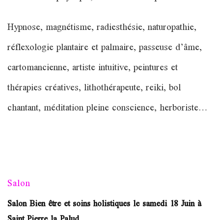
avec
des
Hypnose, magnétisme, radiesthésie, naturopathie,
thérapeutes
le
réflexologie plantaire et palmaire, passeuse d’âme,
03
juillet
cartomancienne, artiste intuitive, peintures et
2022
à
thérapies créatives, lithothérapeute, reiki, bol
Saint
Denis
chantant, méditation pleine conscience, herboriste…
en
Bugey
Salon
Salon Bien être et soins holistiques le samedi 18 Juin à
Saint Pierre la Palud