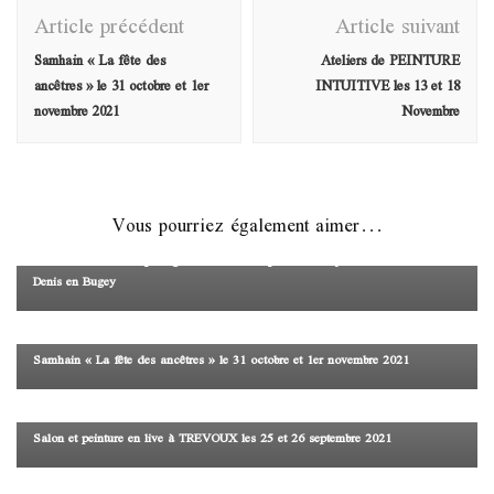
Navigation
Article précédent
Article suivant
d'article
Samhain « La fête des
Ateliers de PEINTURE
ancêtres » le 31 octobre et 1er
INTUITIVE les 13 et 18
novembre 2021
Novembre
Salon
Vous pourriez également aimer...
Journée rencontre et partage avec des thérapeutes le 03 juillet 2022 à Saint
Denis en Bugey
Salon
Samhain « La fête des ancêtres » le 31 octobre et 1er novembre 2021
Salon
Salon et peinture en live à TREVOUX les 25 et 26 septembre 2021