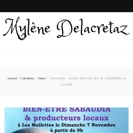
Mylène Delacretaz
Accueil
/
Calendrier
/
Salon
/
7 Novembre : Journée Bien être près de CHAMBERY en
SAVOIE