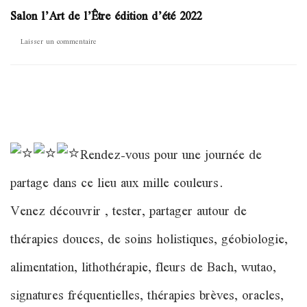
Salon l’Art de l’Être édition d’été 2022
sur
Laisser un commentaire
Salon
l’Art
de
l’Être
édition
d’été
2022
Rendez-vous pour une journée de
partage dans ce lieu aux mille couleurs.
Venez découvrir , tester, partager autour de
thérapies douces, de soins holistiques, géobiologie,
alimentation, lithothérapie, fleurs de Bach, wutao,
signatures fréquentielles, thérapies brèves, oracles,