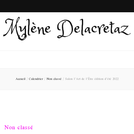
Mylène Delacretaz
Accueil
/
Calendrier
/
Non classé
/
Salon l’Art de l’Être édition d’été 2022
Non classé