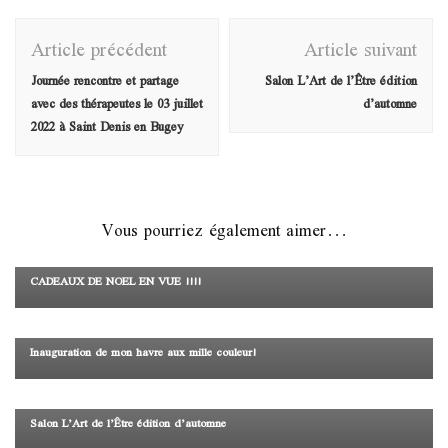
Navigation
Article précédent
Article suivant
d'article
Journée rencontre et partage
Salon L’Art de l’Être édition
avec des thérapeutes le 03 juillet
d’automne
2022 à Saint Denis en Bugey
Vous pourriez également aimer...
Non classé
CADEAUX DE NOEL EN VUE !!!!
Non classé
Inauguration de mon havre aux mille couleur!
Non classé
Salon L’Art de l’Être édition d’automne