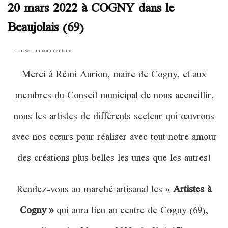
20 mars 2022 à COGNY dans le
Beaujolais (69)
sur
Laisser un commentaire
Exposition
Merci à Rémi Aurion, maire de Cogny, et aux
au
marché
membres du Conseil municipal de nous accueillir,
Artisanal
dimanche
nous les artistes de différents secteur qui œuvrons
20
mars
avec nos cœurs pour réaliser avec tout notre amour
2022
à
des créations plus belles les unes que les autres!
COGNY
dans
le
Rendez-vous au marché artisanal les «
Artistes à
Beaujolais
(69)
Cogny »
qui aura lieu au centre de Cogny (69),