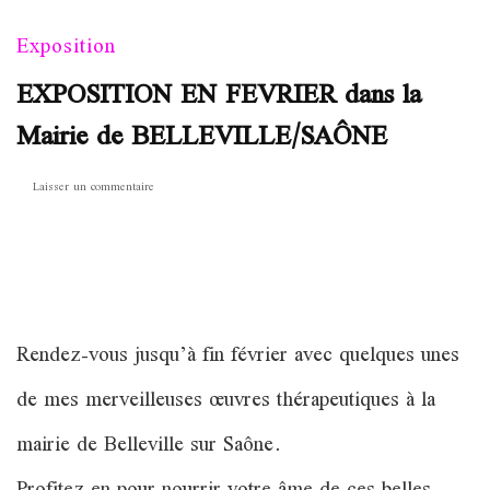
Exposition
EXPOSITION EN FEVRIER dans la
Mairie de BELLEVILLE/SAÔNE
sur
Laisser un commentaire
EXPOSITION
EN
FEVRIER
dans
la
Mairie
Rendez-vous jusqu’à fin février avec quelques unes
de
BELLEVILLE/SAÔNE
de mes merveilleuses œuvres thérapeutiques à la
mairie de Belleville sur Saône.