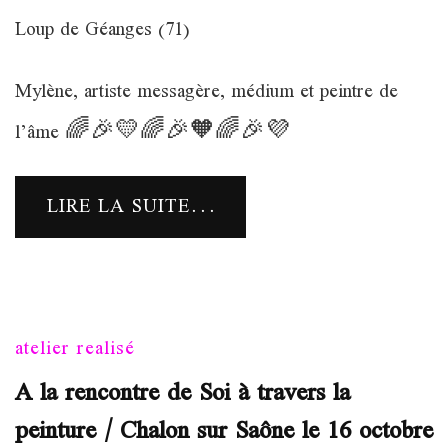
31
Loup de Géanges (71)
octobre
et
1er
Mylène, artiste messagère, médium et peintre de
novembre
2021
l’âme 🌈🎉💛🌈🎉🧡🌈🎉💜
LIRE LA SUITE...
atelier realisé
A la rencontre de Soi à travers la
peinture / Chalon sur Saône le 16 octobre