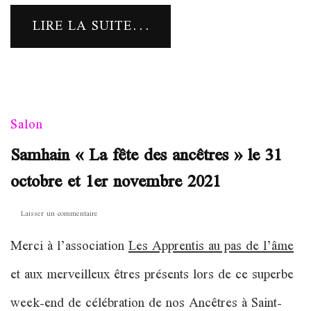
LIRE LA SUITE...
Salon
Samhain « La fête des ancêtres » le 31
octobre et 1er novembre 2021
sur
Laisser un commentaire
Samhain
Merci à l’association
Les Apprentis au pas de l’âme
« La
fête
et aux merveilleux êtres présents lors de ce superbe
des
ancêtres »
week-end de célébration de nos Ancêtres à Saint-
le