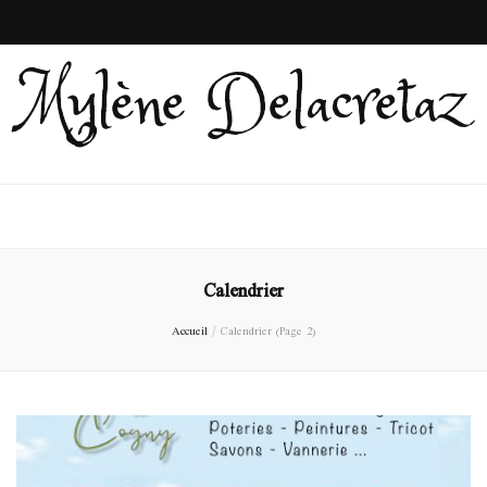
Mylène Delacretaz
Calendrier
Accueil
/
Calendrier
(Page 2)