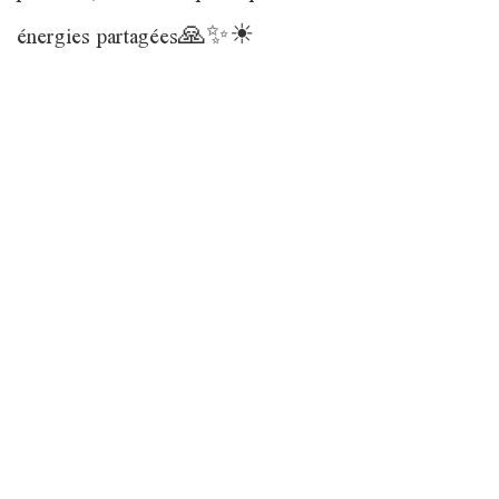
énergies partagées🙏✨☀