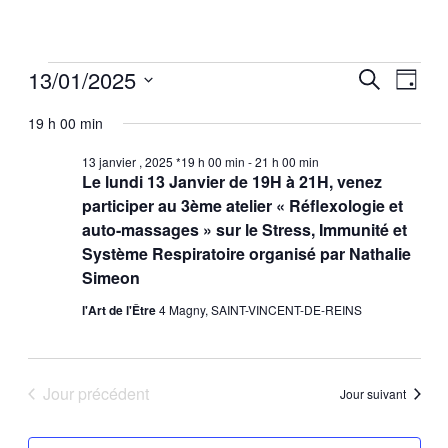
Évènements
13/01/2025
Recherc
Navi
Recherche
Jour
Sélectionnez
19 h 00 min
de
for
et
une
13 janvier , 2025 *19 h 00 min
-
21 h 00 min
vues
Le lundi 13 Janvier de 19H à 21H, venez
date.
13
navigat
participer au 3ème atelier « Réflexologie et
Évè
auto-massages » sur le Stress, Immunité et
Système Respiratoire organisé par Nathalie
janvier
de
Simeon
l'Art de l'Être
4 Magny, SAINT-VINCENT-DE-REINS
,
vues
2025
Évèneme
Jour précédent
Jour suivant