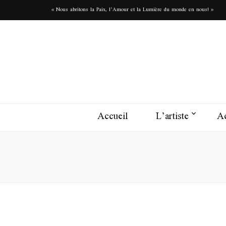
« Nous abritons la Paix, l’Amour et la Lumière du monde en nous! »
Accueil
L’artiste
Ac