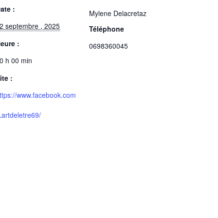
ate :
Mylene Delacretaz
2 septembre , 2025
Téléphone
eure :
0698360045
0 h 00 min
ite :
ttps://www.facebook.com
Lartdeletre69/