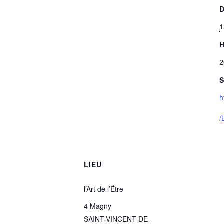
D
1
H
2
S
h
/
LIEU
l’Art de l’Être
4 Magny
SAINT-VINCENT-DE-