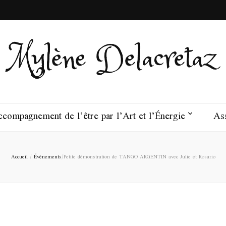
Mylène Delacretaz
compagnement de l’être par l’Art et l’Énergie
Ass
Accueil
/
Évènements
/
Petite démonstration de TANGO ARGENTIN avec Julie et Rosario