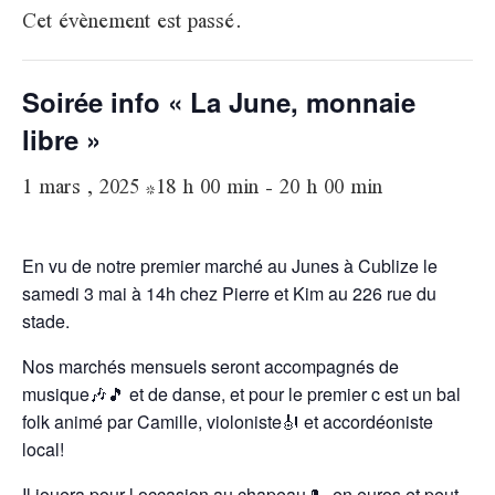
Cet évènement est passé.
Soirée info « La June, monnaie
libre »
1 mars , 2025 *18 h 00 min
-
20 h 00 min
En vu de notre premier marché au Junes à Cublize le
samedi 3 mai à 14h chez Pierre et Kim au 226 rue du
stade.
Nos marchés mensuels seront accompagnés de
musique🎶🎵 et de danse, et pour le premier c est un bal
folk animé par Camille, violoniste🎻 et accordéoniste
local!
Il jouera pour l occasion au chapeau🎩, en euros et peut-