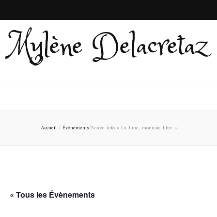
Mylène Delacretaz
Accueil
/
Évènements
/
Soirée info « La June, monnaie libre »
« Tous les Évènements