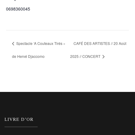
0698360045
Spectacle ‘A Couteaux Tirés »
CAFÉ DES ARTISTES // 20 Août
de Hervé Djaccomo
2025 // CONCERT
LIVRE D’OR