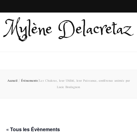
Mylène Delacretaz
Accueil
/
Évènements
/
Les Chakras, leur Utilité, leur Puissance, conférence animée par
Lucie Boulagnon
« Tous les Évènements