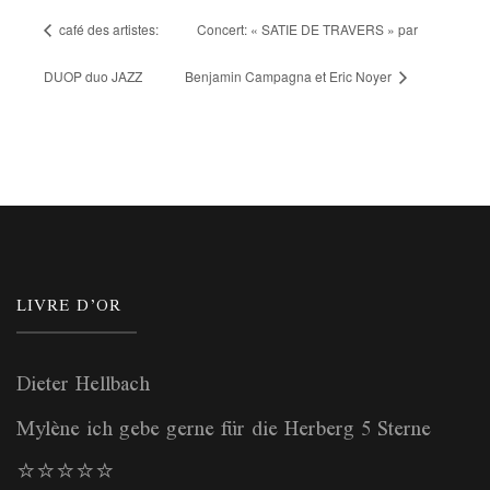
café des artistes:
Concert: « SATIE DE TRAVERS » par
DUOP duo JAZZ
Benjamin Campagna et Eric Noyer
LIVRE D’OR
Dieter Hellbach
Mylène ich gebe gerne für die Herberg 5 Sterne
⭐️⭐️⭐️⭐️⭐️