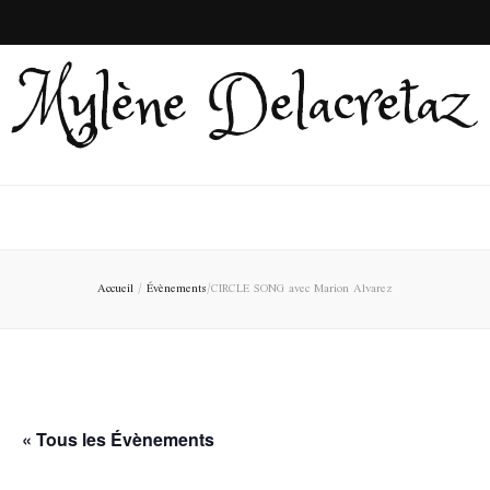
Mylène Delacretaz
Accueil
/
Évènements
/
CIRCLE SONG avec Marion Alvarez
« Tous les Évènements