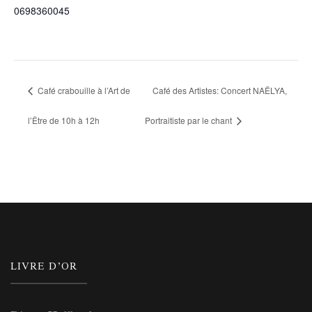
0698360045
Café crabouille à l’Art de
Café des Artistes: Concert NAËLYA,
l’Être de 10h à 12h
Portraitiste par le chant
LIVRE D’OR