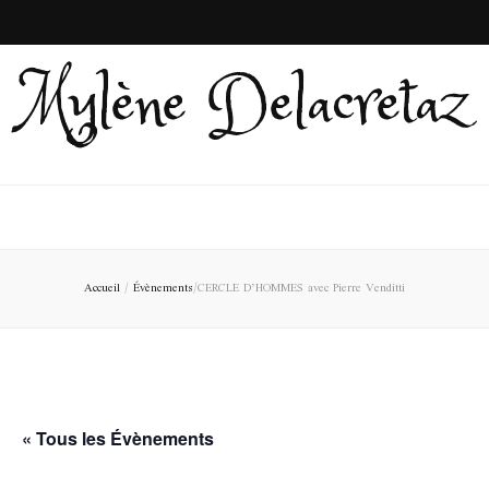
Mylène Delacretaz
Accueil
/
Évènements
/
CERCLE D’HOMMES avec Pierre Venditti
« Tous les Évènements