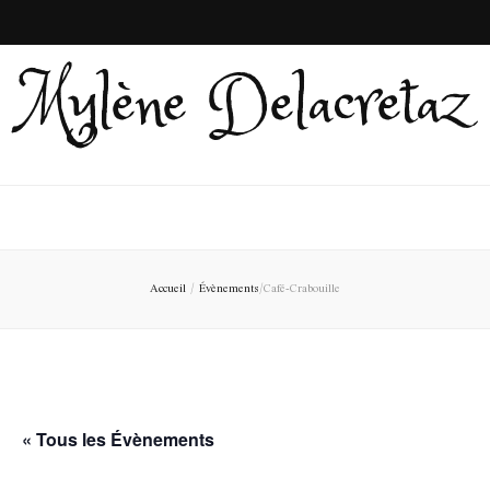
Mylène Delacretaz
Accueil
/
Évènements
/
Café-Crabouille
« Tous les Évènements