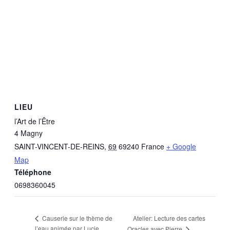
LIEU
l’Art de l’Être
4 Magny
SAINT-VINCENT-DE-REINS
,
69
69240
France
+ Google
Map
Téléphone
0698360045
Atelier: Lecture des cartes
Causerie sur le thème de
l’eau animée par Lucie
Oracles avec Pierre