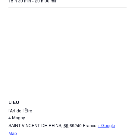
18 h 30 min - 20 h 00 min
LIEU
l’Art de l’Être
4 Magny
SAINT-VINCENT-DE-REINS
,
69
69240
France
+ Google
Map