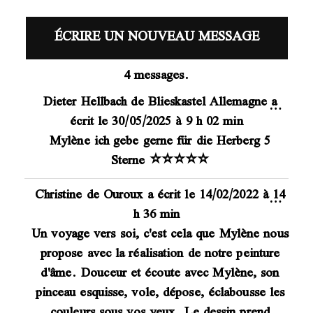
4 messages.
Dieter Hellbach
de
Blieskastel Allemagne
a
…
écrit le
30/05/2025
à
9 h 02 min
Mylène ich gebe gerne für die Herberg 5
Sterne ⭐️⭐️⭐️⭐️⭐️
Christine
de
Ouroux
a écrit le
14/02/2022
à
14
…
h 36 min
Un voyage vers soi, c'est cela que Mylène nous
propose avec la réalisation de notre peinture
d'âme. Douceur et écoute avec Mylène, son
pinceau esquisse, vole, dépose, éclabousse les
couleurs sous vos yeux. Le dessin prend